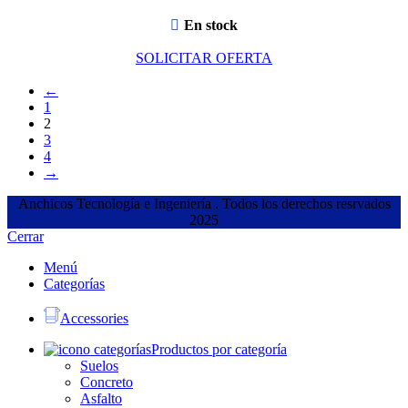
En stock
SOLICITAR OFERTA
←
1
2
3
4
→
Anchicos Tecnología e Ingeniería
. Todos los derechos resrvados
2025
Cerrar
Menú
Categorías
Accessories
Productos por categoría
Suelos
Concreto
Asfalto