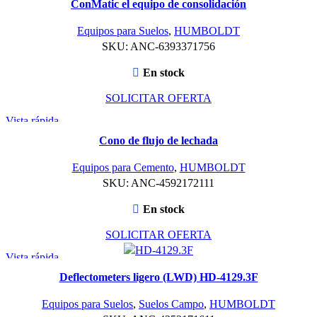
ConMatic el equipo de consolidación
Equipos para Suelos
,
HUMBOLDT
SKU:
ANC-6393371756
En stock
SOLICITAR OFERTA
Vista rápida
Cono de flujo de lechada
Equipos para Cemento
,
HUMBOLDT
SKU:
ANC-4592172111
En stock
SOLICITAR OFERTA
Vista rápida
Deflectometers ligero (LWD) HD-4129.3F
Equipos para Suelos
,
Suelos Campo
,
HUMBOLDT