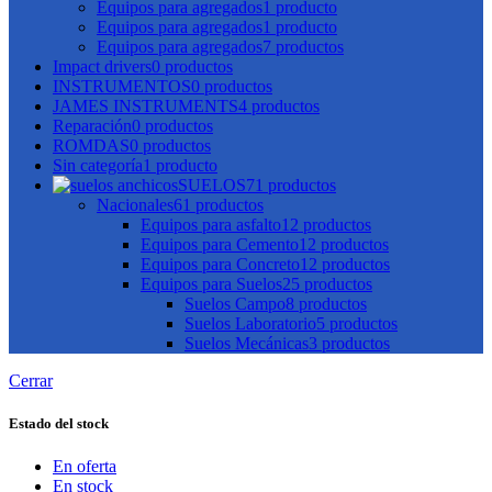
Equipos para agregados
1 producto
Equipos para agregados
1 producto
Equipos para agregados
7 productos
Impact drivers
0 productos
INSTRUMENTOS
0 productos
JAMES INSTRUMENTS
4 productos
Reparación
0 productos
ROMDAS
0 productos
Sin categoría
1 producto
SUELOS
71 productos
Nacionales
61 productos
Equipos para asfalto
12 productos
Equipos para Cemento
12 productos
Equipos para Concreto
12 productos
Equipos para Suelos
25 productos
Suelos Campo
8 productos
Suelos Laboratorio
5 productos
Suelos Mecánicas
3 productos
Cerrar
Estado del stock
En oferta
En stock