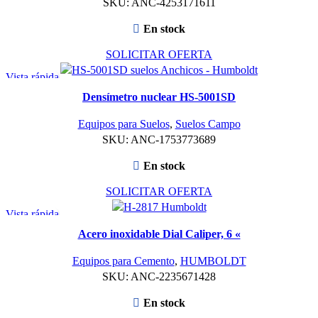
SKU:
ANC-4253171611
En stock
SOLICITAR OFERTA
Vista rápida
Densímetro nuclear HS-5001SD
Equipos para Suelos
,
Suelos Campo
SKU:
ANC-1753773689
En stock
SOLICITAR OFERTA
Vista rápida
Acero inoxidable Dial Caliper, 6 «
Equipos para Cemento
,
HUMBOLDT
SKU:
ANC-2235671428
En stock