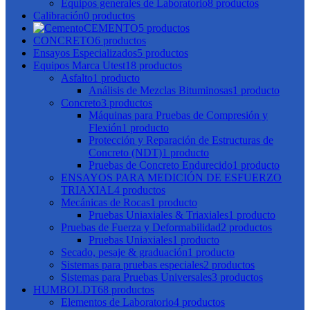
Equipos generales de Laboratorio
8 productos
Calibración
0 productos
CEMENTO
5 productos
CONCRETO
6 productos
Ensayos Especializados
5 productos
Equipos Marca Utest
18 productos
Asfalto
1 producto
Análisis de Mezclas Bituminosas
1 producto
Concreto
3 productos
Máquinas para Pruebas de Compresión y
Flexión
1 producto
Protección y Reparación de Estructuras de
Concreto (NDT)
1 producto
Pruebas de Concreto Endurecido
1 producto
ENSAYOS PARA MEDICIÓN DE ESFUERZO
TRIAXIAL
4 productos
Mecánicas de Rocas
1 producto
Pruebas Uniaxiales & Triaxiales
1 producto
Pruebas de Fuerza y Deformabilidad
2 productos
Pruebas Uniaxiales
1 producto
Secado, pesaje & graduación
1 producto
Sistemas para pruebas especiales
2 productos
Sistemas para Pruebas Universales
3 productos
HUMBOLDT
68 productos
Elementos de Laboratorio
4 productos