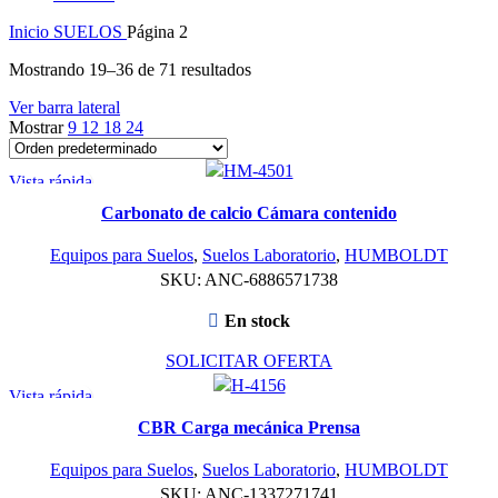
Inicio
SUELOS
Página 2
Mostrando 19–36 de 71 resultados
Ver barra lateral
Mostrar
9
12
18
24
Vista rápida
Carbonato de calcio Cámara contenido
Equipos para Suelos
,
Suelos Laboratorio
,
HUMBOLDT
SKU:
ANC-6886571738
En stock
SOLICITAR OFERTA
Vista rápida
CBR Carga mecánica Prensa
Equipos para Suelos
,
Suelos Laboratorio
,
HUMBOLDT
SKU:
ANC-1337271741