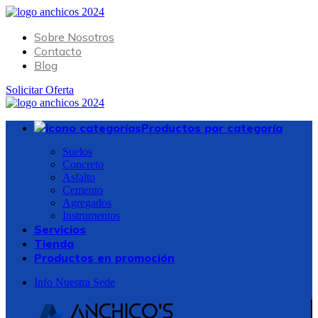
Sobre Nosotros
Contacto
Blog
Solicitar Oferta
Productos por categoría
Suelos
Concreto
Asfalto
Cemento
Agregados
Instrumentos
Servicios
Tienda
Productos en promoción
Info Nuestra Sede