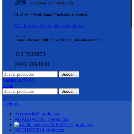
Cl. 48 Sur #39-66,
Zona 7 Envigado - Colombia
Más Información de nuestra empresa
Horario:
Lunes a Viernes: 7:00 a.m. a 5:00 p.m. Jornada continua
315 7935853
(604) 5964030
Buscar...
0
artículos
$
0,00
Menú
Buscar...
Categorías
Accessories
0 productos
AGREGADOS
11 productos
ALFALTO
7 productos
ANCHICOS
14 productos