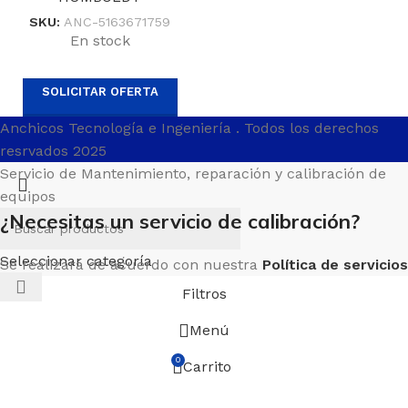
SKU:
ANC-5163671759
En stock
SOLICITAR OFERTA
Anchicos Tecnología e Ingeniería
. Todos los derechos
resrvados 2025
Servicio de Mantenimiento, reparación y calibración de
equipos
¿Necesitas un servicio de calibración?
Seleccionar categoría
Se realizará de acuerdo con nuestra
Política de servicios
Filtros
Menú
0
Carrito