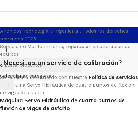
Anchicos Tecnología e Ingeniería
. Todos los derechos
resrvados 2025
Servicio de Mantenimiento, reparación y calibración de
equipos
¿Necesitas un servicio de calibración?
Seleccionar categoría
Se realizará de acuerdo con nuestra
Política de servicios
Máquina Servo Hidráulica de cuatro puntos de
flexión de vigas de asfalto