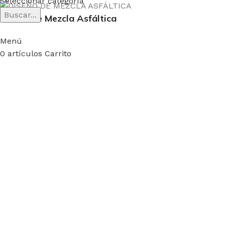
Seleccionar categoría
Buscar...
Diseño de Mezcla Asfáltica
Menú
0
artículos
Carrito