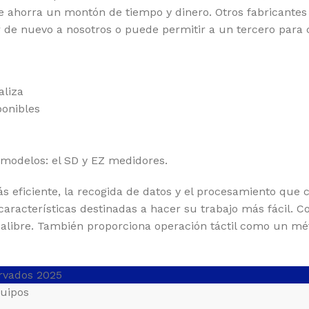
le ahorra un montón de tiempo y dinero. Otros fabricantes
r de nuevo a nosotros o puede permitir a un tercero para 
aliza
ponibles
modelos: el SD y EZ medidores.
eficiente, la recogida de datos y el procesamiento que cu
características destinadas a hacer su trabajo más fácil.
Co
calibre. También proporciona operación táctil como un mét
srvados 2025
quipos