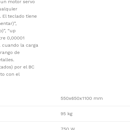
 un motor servo
ualquier
El teclado tiene
entar)”,
)”, “up
tre 0,00001
 cuando la carga
 rango de
talles.
tados) por el BC
to con el
550x650x1100 mm
95 kg
750 W