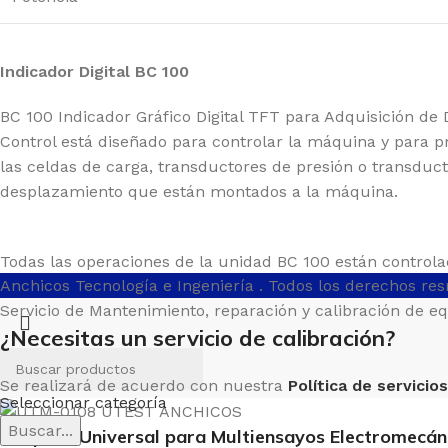
Indicador Digital BC 100
BC 100 Indicador Gráfico Digital TFT para Adquisición de
Control está diseñado para controlar la máquina y para p
las celdas de carga, transductores de presión o transduc
desplazamiento que están montados a la máquina.
Todas las operaciones de la unidad BC 100 están controla
Anchicos Tecnología e Ingeniería
. Todos los derechos re
panel frontal que consiste de una pantalla táctil de colo
Servicio de Mantenimiento, reparación y calibración de e
pixeles, y teclas de funcionamiento. 4 canales análogos e
¿Necesitas un servicio de calibración?
suministrados para las celdas de carga, traductores de p
transductores de desplazamiento.
Se realizará de acuerdo con nuestra
Política de servicios
Seleccionar categoría
El BC 100 tiene opciones en el menú que son fáciles de u
Buscar...
todas las opciones del menú simultáneamente, permitien
Máquina Universal para Multiensayos Electromecán