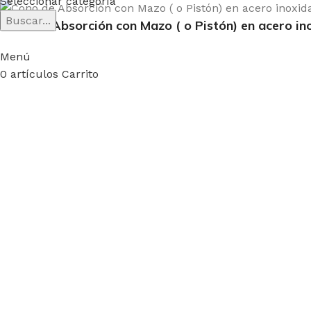
Seleccionar categoría
Buscar...
Cono de Absorción con Mazo ( o Pistón) en acero in
Menú
0
artículos
Carrito