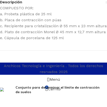
Descripción
COMPUESTO POR:
a. Probeta plástica de 25 ml
b. Placa de contracción con púas
c. Recipiente para cristalización Ø 55 mm x 23 mm altura
d. Plato de contracción Monel Ø 45 mm x 12,7 mm altura
e. Cápsula de porcelana de 125 ml
Anchicos Tecnología e Ingeniería
. Todos los derechos
resrvados 2025
Menú
Conjunto para determinar el límite de contracción
0
Carrito
de suelos